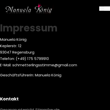
Impressum
Home
Impressum
Impressum
Manuela König
Keplerstr. 12
93047 Regensburg
Telefon: (+49) 175 5799910
E-Mail:
schmetterlingsstimme@gmail.com
Geschäftsführerin: Manuela König
Footer
Kontakt
Gesangsunterricht Stimmfreude